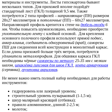
материалы и инструменты. Листы гипсокартона бывают
нескольких типов. Для прихожей вполне подойдёт
стандартный лист (ГКЛ) толщиной 9,5 мм. Также
потребуются 2 типа профилей –
направляющие
(ПН) размером
28х27 миллиметров и
потолочные
(ПП) – 60х27 миллиметров.
Направляющий профиль крепится к стене на
дюбель-гвозди
6
мм.
Чтобы повысить шумоизоляцию, необходимо приобрести
уплотнительную ленту
с клейкой основой.
Для крепления
основного полочного профиля используют
прямой подвес
,
анкер-клинья, соединитель одноуровневый (краб), саморезы
ПШ
для соединения всей конструкции в монолитный каркас.
Если длина прихожей больше трёх метров, потребуются
удлинители металлопрофиля.
Для обшивки каркаса ГКЛ
необходимы
чёрные
саморезы по металлу
25-35 мм с мелким
шагом,
шпаклёвка гипсовая для швов ГКЛ
,
лента армирующая
(серпянка),
грунтовка акриловая
.
Не менее важно иметь полный набор необходимых для работы
инструментов:
гидроуровень или лазерный уровень;
строительный уровень пузырьковый (1-1,5 м);
шнур малярный красящий (отбивка);
правило алюминиевое, длиной 2-2,5 м;
молоток;