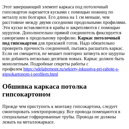
Этот завершающий элемент каркаса под потолочный
гипсокартон нарезается кусками с помощью ножниц по
металлу или болгарки. Его длина на 1 см меньше, чем
расстояние между двумя соседними продольными профилями.
Эти куски вставляются в крабы и закрепляются с помощью
шурупов. Дополнительно прямой соединитель фиксируется
саморезами к продольному профилю.
Каркас потолочный
под гипсокартон
для прихожей готов. Надо обязательно
проверить прочность соединений, пытаясь расшатать каркас.
Если он смещается, не мешает повторно затянуть все шурупы
или добавить несколько десятков новых. Каркас должен быть
монолитным. Подробные секреты работы с
профилем
https://sdelalremont.ru/sekrety-iskusstva-pri-rabote-s-
gipsokartonom-i-profilem.html
Обшивка каркаса потолка
гипсокартоном
Прежде чем приступить к монтажу гипсокартона, следует
смонтировать электропроводку. Все провода помещаются в
специальные гофрированные трубы. Провода не должны
лежать на металлокаркасе.