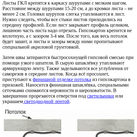
Листы ГКЛ крепятся к каркасу шурупами с мелким шагом.
Расстояние между шурупами 15-20 см, а до кромки листа – не
менее 2 см. Головки шурупов слегка утапливаются в лист.
Нужно следить, чтобы все стыки листов приходились на
середину профилей. Если лист закрывает профиль целиком,
лишнюю часть листа надо отрезать. Гипсокартон крепится не
вплотную, а с зазором 3-4 мм. После того, как весь потолок
будет зашит, и листы и зазоры между ними пропитывают
специальной акриловой грунтовкой.
Затем швы затираются быстросохнущей гипсовой смесью при
помощи узкого шпателя. В сырую шпаклёвку утапливают
армирующую ленту. Также заделываются все углубления от
саморезов в середине листов. Когда всё просохнет,
приступают к
финишной отделке потолка
из гипсокартона в
прихожей. Наносится финишная шпаклёвка, специальными
сеточками снимаются неровности и шероховатости. В
завершении прорезаются отверстия под
светильники
или
украшаем
светодиодной лентой
.