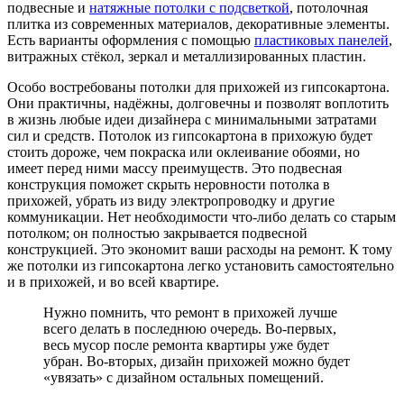
подвесные и
натяжные потолки с подсветкой
, потолочная
плитка из современных материалов, декоративные элементы.
Есть варианты оформления с помощью
пластиковых панелей
,
витражных стёкол, зеркал и металлизированных пластин.
Особо востребованы потолки для прихожей из гипсокартона.
Они практичны, надёжны, долговечны и позволят воплотить
в жизнь любые идеи дизайнера с минимальными затратами
сил и средств. Потолок из гипсокартона в прихожую будет
стоить дороже, чем покраска или оклеивание обоями, но
имеет перед ними массу преимуществ. Это подвесная
конструкция поможет скрыть неровности потолка в
прихожей, убрать из виду электропроводку и другие
коммуникации. Нет необходимости что-либо делать со старым
потолком; он полностью закрывается подвесной
конструкцией. Это экономит ваши расходы на ремонт. К тому
же потолки из гипсокартона легко установить самостоятельно
и в прихожей, и во всей квартире.
Нужно помнить, что ремонт в прихожей лучше
всего делать в последнюю очередь. Во-первых,
весь мусор после ремонта квартиры уже будет
убран. Во-вторых, дизайн прихожей можно будет
«увязать» с дизайном остальных помещений.