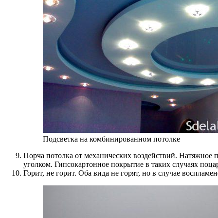
Подсветка на комбинированном потолке
Порча потолка от механических воздействий. Натяжное п
уголком. Гипсокартонное покрытие в таких случаях поцар
Горит, не горит. Оба вида не горят, но в случае воспламе