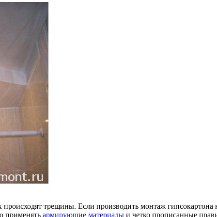
лах происходят трещины. Если производить монтаж гипсокартона
но применять
армирующие материалы
и четко прописанные прави