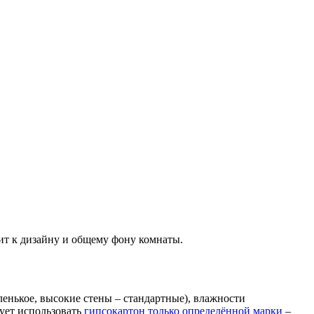
ит к дизайну и общему фону комнаты.
енькое, высокие стены – стандартные), влажности
дует использовать
гипсокартон только определённой марки
–