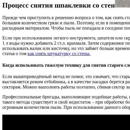
Процесс снятия шпаклевки со стен
Прежде чем приступить к решению вопроса о том, как снять ст
большим количеством грязи и пыли. Поэтому, если в помещении 
расходным материалом. Чтобы пыль не попадала в соседние п
Если при использовании легкого инструмента, шпателя или скр
1 л воды нужно добавить 2 ст.л. крахмаля. Затем содержимое 
использовать валик или кисточку, но это займет больше времен
статья о том
как снять штукатурку со стены.
Когда использовать тяжелую технику для снятия старого сл
Если вышеприведённый метод не помог, это означает, что стар
выставляется режим отбойника, а в качестве насадки берется р
секторам. Можно выполнять работы поэтапно, сбивая сектор з
Профессиональные бригады, выполняющие подобные работы, ис
такого метода существует и свой недостаток – при обработке б
огромным количеством пыли. При использовании данного обору