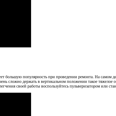
еет большую популярность при проведении ремонта. На самом дел
нь сложно держать в вертикальном положении такое тяжелое обо
легчения своей работы воспользуйтесь пульверизатором или ста