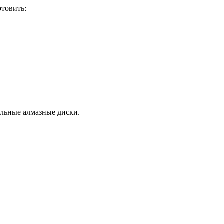
отовить:
альные алмазные диски.