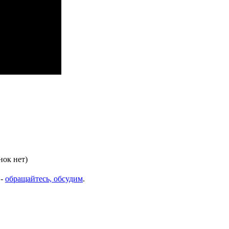
нок нет)
 -
обращайтесь, обсудим
.