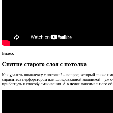
Видео:
Снятие старого слоя с потолка
Как удалить шпаклевку с потолка? – вопрос, который также им
справитесь перфоратором или шлифовальной машинкой – уж оче
прибегнуть к способу смачивания. А в целях максимального об