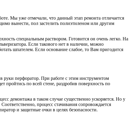
боте. Мы уже отмечали, что данный этап ремонта отличается
ходимо вынести, пол застелить полиэтиленом или другим
рхность специальным раствором. Готовится он очень легко. На
льверизатора. Если такового нет в наличии, можно
аботать шпателем. Если основание слабое, то Вам пригодится
 в руки перфоратор. При работе с этим инструментом
ет пройтись по всей стене, раздробив поверхность по
сс демонтажа в таком случае существенно ускоряется. Но у
и. Соответственно, процесс стачивания сопровождается
иратор и защитные очки в целях безопасности.