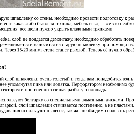
арую шпаклевку со стены, необходимо провести подготовку к ра
есть какая-либо бытовая техника, мебель и т.д. – все это необ
омещения, все щели нужно укрыть влажными тряпками.
ебка, слой не поддается демонтажу, необходимо обработать пове
перемешивается и наносится на старую шпаклевку при помощи пу
и. Через 15-20 минут стена станет рыхлой. Теперь её нужно обр
оя?
ый слой шпаклевки очень толстый и тогда вам понадобится взять
анее упомянутая пика или лопатка. Перфоратором необходимо буд
а сектором и постепенно зачищая разбитую площадь.
пользуют болгарку со специальными алмазными дисками. Проце
олгаркой, слой шпаклевки стачивается постепенно, а не пластам
дования используют пылесос, так же необходимо надевать респ