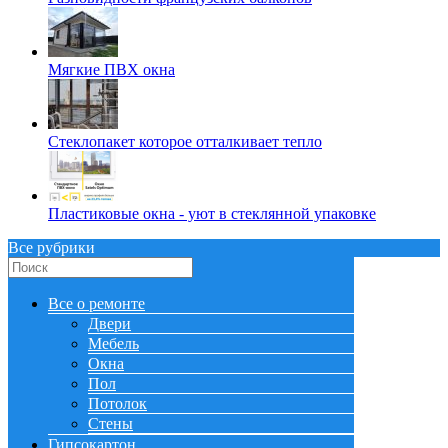
Мягкие ПВХ окна
Стеклопакет которое отталкивает тепло
Пластиковые окна - уют в стеклянной упаковке
Все рубрики
Все о ремонте
Двери
Мебель
Окна
Пол
Потолок
Стены
Гипсокартон