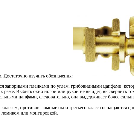
. Достаточно изучить обозначения:
я запорными планками по углам, грибовидными цапфами, котор
 к раме. Выбить окно ногой или рукой не выйдет, высверлить то
ельными цапфами, следовательно, она выдерживает более сильн
классам, противовзломные окна третьего класса оснащаются ца
а ломиком или монтировкой.