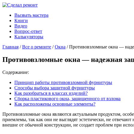
Вызвать мастера
Книги
Видео
Вопрос-ответ
Калькуляторы
Главная
/
Все о ремонте
/
Окна
/ Противовзломные окна — наде
Противовзломные окна — надежная защ
Содержание:
Принцип работы противовзломной фурнитуры
Способы выбора защитной фурнитуры
Как разобраться в классах изделий?
Сборка пластикового окна, защищенного от взлома
Как расположены основные элементы?
Противовзломные окна являются актуальным продуктом, особен
приемлемы, так как они не выглядят эстетически, не отвечаю
внешне от обычной конструкции, не создает проблем при испо