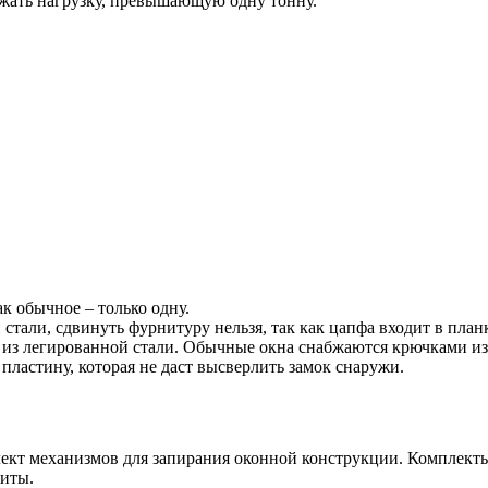
жать нагрузку, превышающую одну тонну.
к обычное – только одну.
тали, сдвинуть фурнитуру нельзя, так как цапфа входит в планк
з легированной стали. Обычные окна снабжаются крючками из 
ластину, которая не даст высверлить замок снаружи.
ект механизмов для запирания оконной конструкции. Комплекты
щиты.