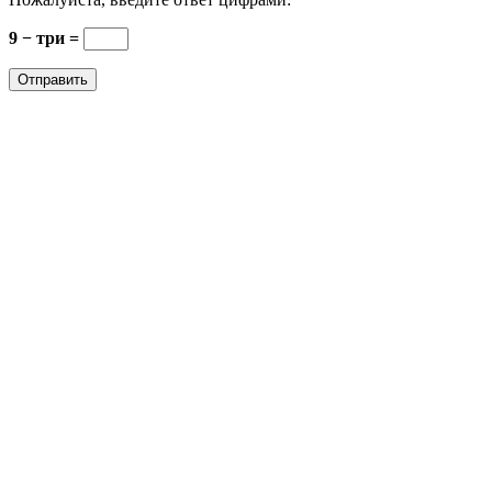
9 − три =