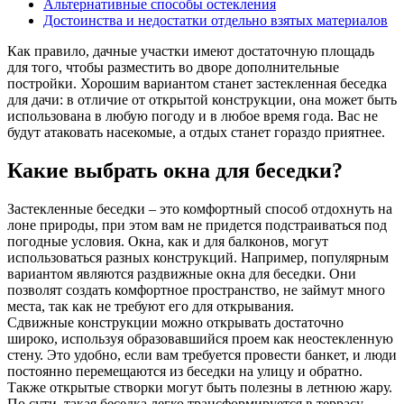
Альтернативные способы остекления
Достоинства и недостатки отдельно взятых материалов
Как правило, дачные участки имеют достаточную площадь
для того, чтобы разместить во дворе дополнительные
постройки. Хорошим вариантом станет застекленная беседка
для дачи: в отличие от открытой конструкции, она может быть
использована в любую погоду и в любое время года. Вас не
будут атаковать насекомые, а отдых станет гораздо приятнее.
Какие выбрать окна для беседки?
Застекленные беседки – это комфортный способ отдохнуть на
лоне природы, при этом вам не придется подстраиваться под
погодные условия. Окна, как и для балконов, могут
использоваться разных конструкций. Например, популярным
вариантом являются раздвижные окна для беседки. Они
позволят создать комфортное пространство, не займут много
места, так как не требуют его для открывания.
Сдвижные конструкции можно открывать достаточно
широко, используя образовавшийся проем как неостекленную
стену. Это удобно, если вам требуется провести банкет, и люди
постоянно перемещаются из беседки на улицу и обратно.
Также открытые створки могут быть полезны в летнюю жару.
По сути, такая беседка легко трансформируется в террасу.