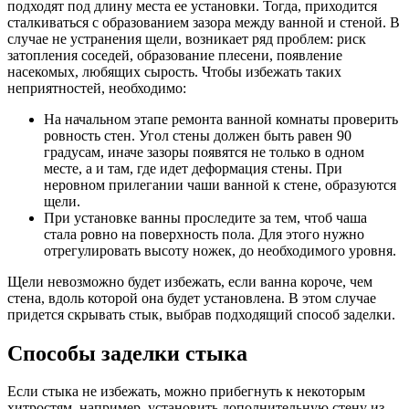
подходят под длину места ее установки. Тогда, приходится
сталкиваться с образованием зазора между ванной и стеной. В
случае не устранения щели, возникает ряд проблем: риск
затопления соседей, образование плесени, появление
насекомых, любящих сырость. Чтобы избежать таких
неприятностей, необходимо:
На начальном этапе ремонта ванной комнаты проверить
ровность стен. Угол стены должен быть равен 90
градусам, иначе зазоры появятся не только в одном
месте, а и там, где идет деформация стены. При
неровном прилегании чаши ванной к стене, образуются
щели.
При установке ванны проследите за тем, чтоб чаша
стала ровно на поверхность пола. Для этого нужно
отрегулировать высоту ножек, до необходимого уровня.
Щели невозможно будет избежать, если ванна короче, чем
стена, вдоль которой она будет установлена. В этом случае
придется скрывать стык, выбрав подходящий способ заделки.
Способы заделки стыка
Если стыка не избежать, можно прибегнуть к некоторым
хитростям, например, установить дополнительную стену из